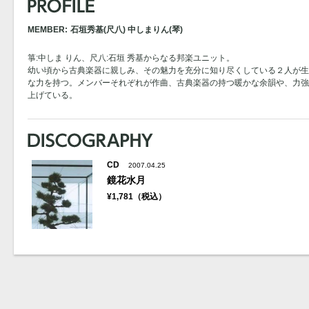
MEMBER:
石垣秀基(尺八) 中しまりん(琴)
箏:中しま りん、尺八:石垣 秀基からなる邦楽ユニット。
幼い頃から古典楽器に親しみ、その魅力を充分に知り尽くしている２人が生
な力を持つ。メンバーそれぞれが作曲、古典楽器の持つ暖かな余韻や、力強
上げている。
CD
2007.04.25
鏡花水月
¥1,781（税込）