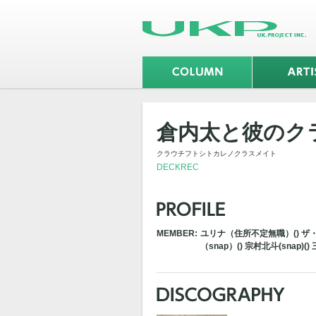
倉内太と彼のク
クラウチフトシトカレノクラスメイト
DECKREC
MEMBER:
ユリナ（住所不定無職）() ザ・ゾ
（snap）() 宗村北斗(snap)()