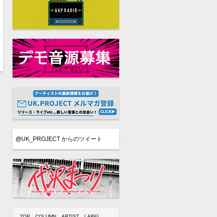
@UK_PROJECT からのツイート
TOP
COLUMN
ARTIST
LABEL