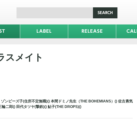
ラスメイト
ンビーズ子(住所不定無職)() 本間ドミノ先生（THE BOHEMIANS）() 佐古勇気
 三輪二郎() 田代タツヤ(撃鉄)() 鮎子(THE DROPS)()