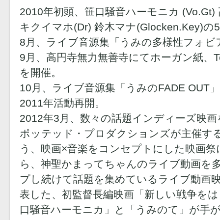
2010年初頭、笹口騒音ハーモニカ (Vo.Gt) 高
キクイマホ(Dr) 鈴木マナ(Glocken.Ke
8月、ライブ音源集「うみの多様性フォビア
9月、高円寺無力無善寺にてホーガン紙、Tem
を開催。
10月、ライブ音源集「うみのFADE OU
2011年活動再開。
2012年3月、数々の話題インディーズ映
ポッテッド・プロダクションズが主催する「M
う、映画×音楽をコンセプトにした映画祭
ら、神聖かまってちゃんのライブ動画を多数撮
プし続けて話題を集めているライブ動画映
表した、初監督長編映画「新しい戦争をは
口騒音ハーモニカ」と「うみのて」が手