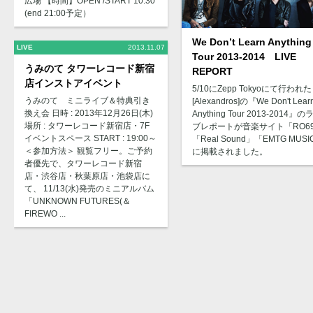
広場 【時間】OPEN /START 10:30
(end 21:00予定）
We Don’t Learn Anything
LIVE
2013.11.07
Tour 2013-2014 LIVE
うみのて タワーレコード新宿
REPORT
店インストアイベント
5/10にZepp Tokyoにて行われた
うみのて ミニライブ＆特典引き
[Alexandros]の『We Don't Lear
換え会 日時 : 2013年12月26日(木)
Anything Tour 2013-2014』の
場所 : タワーレコード新宿店・7F
ブレポートが音楽サイト「RO6
イベントスペース START : 19:00～
「Real Sound」「EMTG MUS
＜参加方法＞ 観覧フリー。ご予約
に掲載されました。
者優先で、タワーレコード新宿
店・渋谷店・秋葉原店・池袋店に
て、 11/13(水)発売のミニアルバム
「UNKNOWN FUTURES(＆
FIREWO ...