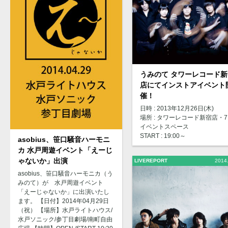
うみのて タワーレコード新
店にてインストアイベント
催！
日時 : 2013年12月26日(木)
場所 : タワーレコード新宿店・7
イベントスペース
START : 19:00～
asobius、笹口騒音ハーモニ
カ 水戸周遊イベント「えーじ
ゃないか」出演
LIVEREPORT
2014
asobius、笹口騒音ハーモニカ（う
みのて）が 水戸周遊イベント
「えーじゃないか」に出演いたし
ます。 【日付】2014年04月29日
（祝） 【場所】水戸ライトハウス/
水戸ソニック/参丁目劇場/南町自由