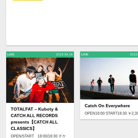
LIVE
2019.09.19
LIVE
2015
Catch On Everywhere
TOTALFAT – Kuboty &
OPEN18:00 START18:30 ￥2,3
CATCH ALL RECORDS
presents【CATCH ALL
CLASSICS】
OPEN/START 18:00/18:30 チケ