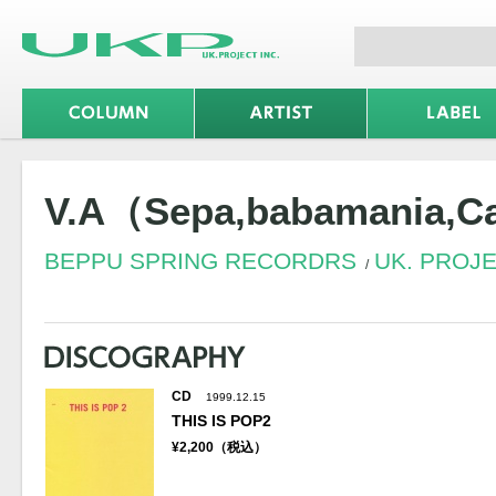
V.A（Sepa,babamania,
BEPPU SPRING RECORDRS
UK. PROJ
CD
1999.12.15
THIS IS POP2
¥2,200（税込）