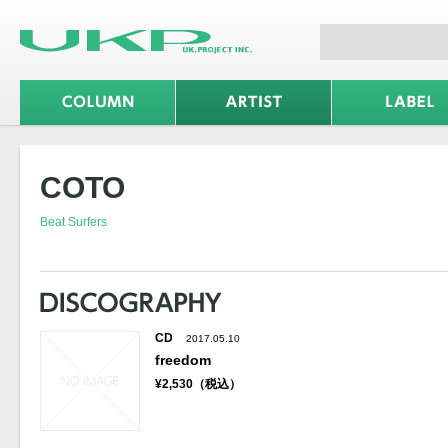
COTO
Beat Surfers
CD
2017.05.10
freedom
¥2,530（税込）