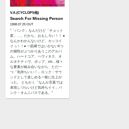
V.A.(CYCLOPS他)
Search For Missing Person
1998.07.25 OUT
"「パンク」なんだけど「チョット
変」…。だから、おもしろい！！ ●
なんかわかんないけど、カッコイ
イっ！！● 一筋縄ではいかない6つ
の個性がぶつかりあうこのアルバ
ム。ハードコア、ヘヴィネス、オ
ルタナティヴ、ポップ、etc…様々
な要素が絡み合いながら、ただ一
つ「気持ちいい！」ロック・サウ
ンドとして楽しめる一枚に仕上が
った。 ともかく「なんか言葉では
表現しづらいけど気持ちイイ」パ
ンク・オムニバスである。"