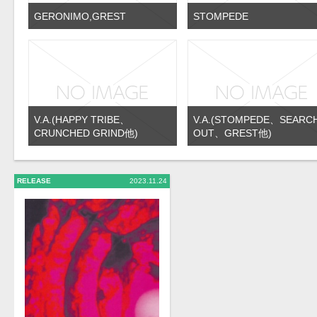
GERONIMO,GREST
STOMPEDE
V.A.(HAPPY TRIBE、
V.A.(STOMPEDE、SEARC
CRUNCHED GRIND他)
OUT、GREST他)
RELEASE
2023.11.24