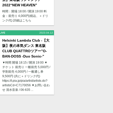
2022“NEW HEAVEN”
時間：開場 18:00 / 開演 19:00 料
金：前売り 4,000円(税込、＋ドリ
ンク代) 詳細はこちら
LIVE
2023.04.12
Helsinki Lambda Club -【大
阪】夜の本気ダンス 東名阪
CLUB QUATTROツアー”O-
BAN-DOSS -Duo Sonic-”
▼時間 開場 18:15 / 開演 19:00 ▼
チケット 前売り ⼀般前売 5,000円 /
学割前売 4,000円 / ⼀般通し券
9,500円 (共に＋ドリンク代)
https://t.pia.jp/pia/artist/artists.do?
artistsCd=C7170056 ▼お問い合わ
せ 清⽔⾳泉 / 06-635 ...