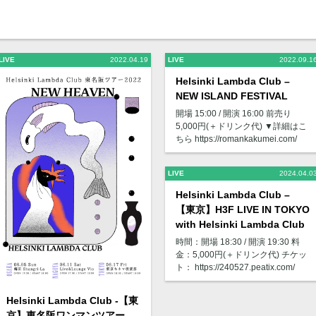
LIVE
2022.04.19
LIVE
2022.09.1
Helsinki Lambda Club –
NEW ISLAND FESTIVAL
開場 15:00 / 開演 16:00 前売り
5,000円(＋ドリンク代) ▼詳細はこ
ちら https://romankakumei.com/
LIVE
2024.04.0
Helsinki Lambda Club –
【東京】H3F LIVE IN TOKYO
with Helsinki Lambda Club
時間：開場 18:30 / 開演 19:30 料
金：5,000円(＋ドリンク代) チケッ
ト： https://240527.peatix.com/
Helsinki Lambda Club -【東
京】東名阪ワンマンツアー