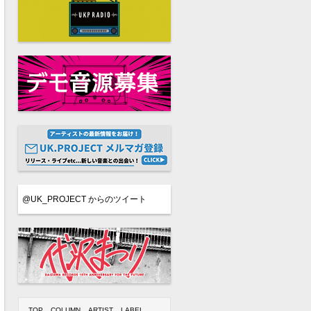
@UK_PROJECT からのツイート
TOP
COLUMN
ARTIST
LABEL