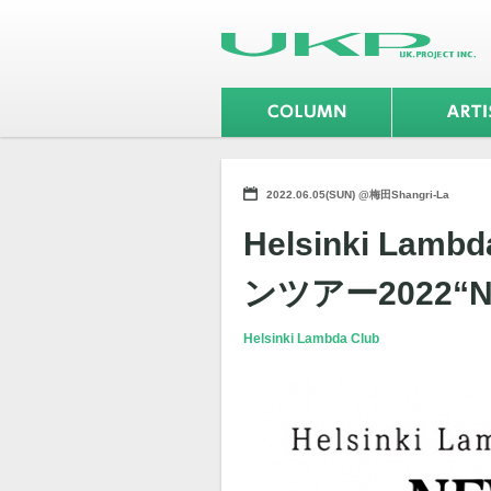
2022.06.05(SUN) @梅田Shangri-La
Helsinki La
ンツアー2022“N
Helsinki Lambda Club