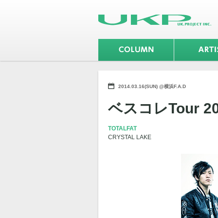
2014.03.16(SUN) @横浜F.A.D
ベスコレTour 20
TOTALFAT
CRYSTAL LAKE