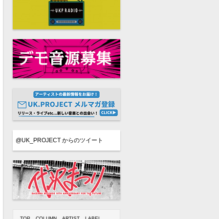
@UK_PROJECT からのツイート
TOP
COLUMN
ARTIST
LABEL