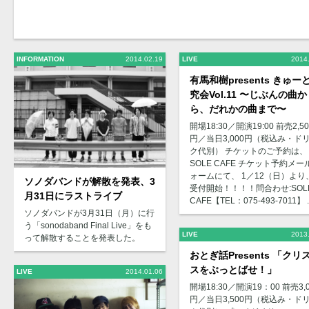
INFORMATION
2014.02.19
LIVE
2014
有馬和樹presents きゅー
究会Vol.11 〜じぶんの曲か
ら、だれかの曲まで〜
開場18:30／開演19:00 前売2,50
円／当日3,000円（税込み・ド
ク代別） チケットのご予約は、
SOLE CAFE チケット予約メー
ォームにて、 1／12（日）より
ソノダバンドが解散を発表、3
受付開始！！！！問合わせ:SOL
月31日にラストライブ
CAFE【TEL：075-493-7011】 ..
ソノダバンドが3月31日（月）に行
う「sonodaband Final Live」をも
LIVE
2013
って解散することを発表した。
おとぎ話Presents 「クリ
スをぶっとばせ！」
LIVE
2014.01.06
開場18:30／開演19：00 前売3,0
円／当日3,500円（税込み・ド