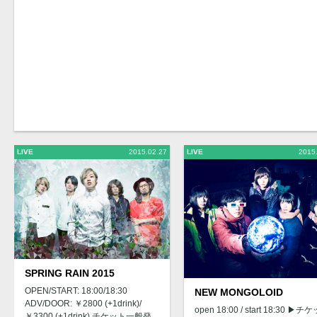
LIVE
2015.02.27
LIVE
2015
SPRING RAIN 2015
OPEN/START: 18:00/18:30
NEW MONGOLOID
ADV/DOOR: ￥2800 (+1drink)/
open 18:00 / start 18:30 ▶︎チ
￥3300 (+1drink) チケット一般発