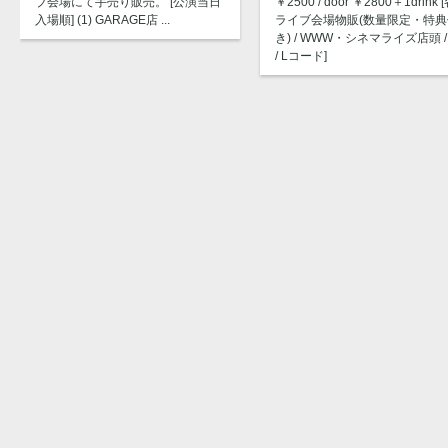
￥2500 / door ￥2800＋1drink 
ブ会場にて手売り販売。 [公演当日
ライブ会場物販(数量限定・特典
入場順] (1) GARAGE店 ...
き) / WWW・シネマライズ店頭 / 
/ Lコード]