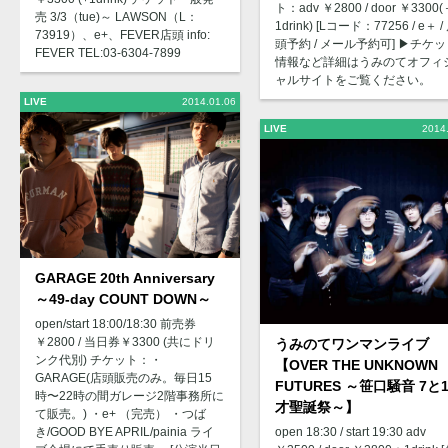
ト：adv ￥2800 / door ￥3300
売 3/3（tue)～ LAWSON（L：
1drink) [Lコード：77256 / e＋ /
73919）、e+、FEVER店頭 info:
頭予約 / メール予約可] ▶︎チケ
FEVER TEL:03-6304-7899
情報など詳細はうみのてオフィ
ャルサイトをご覧ください。
LIVE
2014.01.06
LIVE
2014
GARAGE 20th Anniversary
～49-day COUNT DOWN～
open/start 18:00/18:30 前売券
￥2800 / 当日券￥3300 (共にドリ
うみのてワンマンライブ
ンク代別) チケット：・
【OVER THE UNKNOWN
GARAGE(店頭販売のみ。毎日15
FUTURES ～笹口騒音 7と1
時〜22時の間ガレージ2階事務所に
才聖誕祭～】
て販売。) ・e+ （完売） ・つば
open 18:30 / start 19:30 adv
き/GOOD BYE APRIL/painia ライ