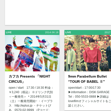
LIVE
2014.06.18
LIVE
2017
カフカ Presents 「NIGHT
9mm Parabellum Bullet
CIRCUS」
“TOUR OF BABEL Ⅱ”
open / start 17:30 / 18:30 料金：
open/start：17:00/17:30
￥3,240（税込） ※ドリンク代別
▶︎information：DISK GARAGE
＜一般発売＞ ＊2014年5月31日
Tel：050-5533-0888 ▶︎詳細は
（土）一般発売開始~ ・イープラ
lovefilmオフィシャルサイトを
ス http://eplus.jp ・チケットぴ
認ください。
あ 0570-02-9999 （Pコード: