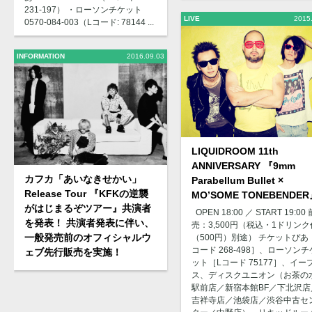
231-197） ・ローソンチケット
LIVE
2015
0570-084-003（Lコード: 78144 ...
INFORMATION
2016.09.03
LIQUIDROOM 11th
ANNIVERSARY 『9mm
カフカ「あいなきせかい」
Parabellum Bullet ×
Release Tour 『KFKの逆襲
MO’SOME TONEBENDE
がはじまるぞツアー』共演者
OPEN 18:00 ／ START 19:00 
を発表！ 共演者発表に伴い、
売：3,500円（税込・1ドリンク
一般発売前のオフィシャルウ
（500円）別途） チケットぴあ
コード 268-498］、ローソンチ
ェブ先行販売を実施！
ット［Lコード 75177］、イー
ス、ディスクユニオン（お茶の
駅前店／新宿本館BF／下北沢店
吉祥寺店／池袋店／渋谷中古セ