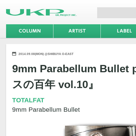
2014.09.08(MON) @SHIBUYA O-EAST
9mm Parabellum Bullet
スの百年 vol.10』
TOTALFAT
9mm Parabellum Bullet