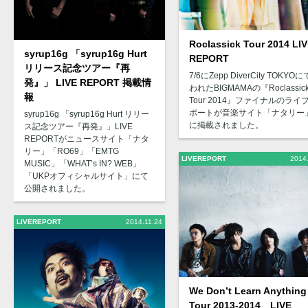
Roclassick Tour 2014 LI
syrup16g 「syrup16g Hurt
REPORT
リリース記念ツアー『再
7/6にZepp DiverCity TOKYO
発』」 LIVE REPORT 掲載情
われたBIGMAMAの『Roclassic
報
Tour 2014』ファイナルのライ
ポートが音楽サイト「ナタリー
syrup16g 「syrup16g Hurt リリー
に掲載されました。
ス記念ツアー『再発』」LIVE
REPORTがニュースサイト「ナタ
リー」「RO69」「EMTG
LIVEREPORT
2014
MUSIC」「WHAT’s IN? WEB」
「UKPオフィシャルサイト」にて
公開されました。
LIVEREPORT
2014.11.24
We Don’t Learn Anything
Tour 2013-2014 LIVE