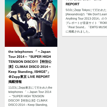
REPORT
5/10にZepp Tokyoにて行われた
[Alexandros]の『We Don't Lear
Anything Tour 2013-2014』の
ブレポートが音楽サイト「RO6
「Real Sound」「EMTG MUS
に掲載されました。
the telephones 「～Japan
Tour 2014～ “SUPER HIGH
TENSION DISCO!!!【特別公
演】CLIMAX DISCO 2014～
Keep Standing, ISHIGE”」
＠Zepp東京 LIVE REPORT
掲載情報
11/23にZepp東京にて行われたthe
telephones 「～Japan Tour 2014
～ "SUPER HIGH TENSION
DISCO!!!【特別公演】CLIMAX
DISCO 2014～Keep Standing,