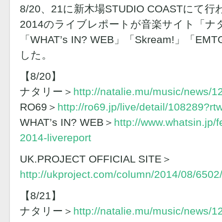
8/20、21に新木場STUDIO COASTにて行われ
2014のライブレポートが音楽サイト「ナタ
「WHAT’s IN? WEB」「Skream!」「E
した。
【8/20】
ナタリー＞
http://natalie.mu/music/news/
RO69＞
http://ro69.jp/live/detail/108289?rt
WHAT’s IN? WEB＞
http://www.whatsin.jp/f
2014-livereport
UK.PROJECT OFFICIAL SITE＞
http://ukproject.com/column/2014/08/6502
【8/21】
ナタリー＞
http://natalie.mu/music/news/