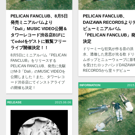
PELICAN FANCLUB、8月5日
PELICAN FANCLUB、
発売ミニアルバムより
DAIZAWA RECORDSより
「Dali」MUSIC VIDEO公開＆
ビューミニアルバム
タワーレコード渋谷店B1Fに
「PELICAN FANCLUB」
てodolをゲストに観覧フリー
決定
ライブ開催決定！！
ドリーミーな狂気が作る音の洪
水、透徹した意思が光る歌 ドリ
8月5日にミニアルバム『PELICAN
ムポップとニューウェーブに影
FANCLUB』をリリースする
を受けたロックバンドDAIZAWA
PELICAN FANCLUB、発売に先駆
RECORDSから堂々デビュー
けM-3「Dali」のMUSIC VIDEOを
公開しました！また、タワーレコ
ード渋谷店にてインストアライブ
INFORMATION
2015
の開催も決定！
RELEASE
2015.06.06