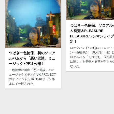
つばき一色徳保、ソロアル
ム発売＆PLEASURE
PLEASUREワンマンライ
定！
ロックバンドつばきのフロント
ン一色徳保が、10月7日（水）
つばき一色徳保、初のソロア
ロアルバム「それでも、僕の足
ルバムから「悪い冗談」ミュ
は続く」を発売する事が明らか
ージックビデオ公開！
なった。
一色徳保の新曲「悪い冗談」のミ
ュージックビデオがUK.PROJECT
のオフィシャルYouTubeチャンネ
ルにて公開された。