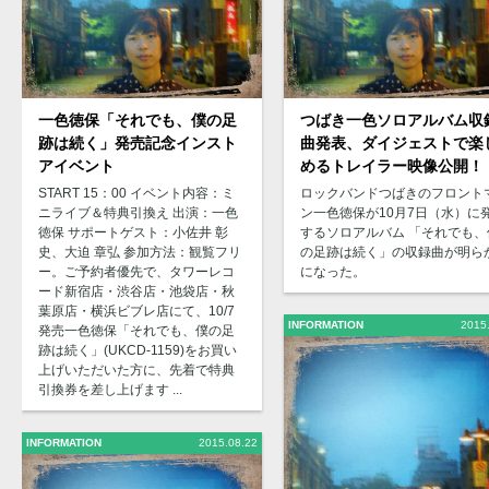
一色徳保「それでも、僕の足
つばき一色ソロアルバム収
跡は続く」発売記念インスト
曲発表、ダイジェストで楽
アイベント
めるトレイラー映像公開！
START 15：00 イベント内容：ミ
ロックバンドつばきのフロント
ニライブ＆特典引換え 出演：一色
ン一色徳保が10月7日（水）に
徳保 サポートゲスト：小佐井 彰
するソロアルバム 「それでも、
史、大迫 章弘 参加方法：観覧フリ
の足跡は続く」の収録曲が明ら
ー。ご予約者優先で、タワーレコ
になった。
ード新宿店・渋谷店・池袋店・秋
葉原店・横浜ビブレ店にて、10/7
INFORMATION
2015
発売一色徳保「それでも、僕の足
跡は続く」(UKCD-1159)をお買い
上げいただいた方に、先着で特典
引換券を差し上げます ...
INFORMATION
2015.08.22