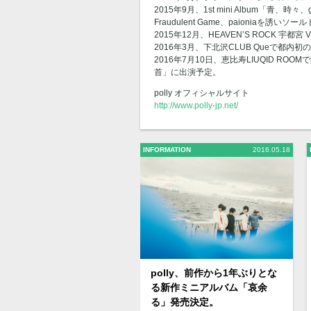
2015年9月、1st mini Album「青、
Fraudulent Game、paioniaを誘い
2015年12月、HEAVEN’S ROCK 宇都
2016年3月、下北沢CLUB Queで都内
2016年7月10日、恵比寿LIUQID ROOMで開催
首」に出演予定。
polly オフィシャルサイト
http://www.polly-jp.net/
INFORMATION
2016.05.18
polly、前作から1年ぶりとな
る新作ミニアルバム「哀余
る」発売決定。