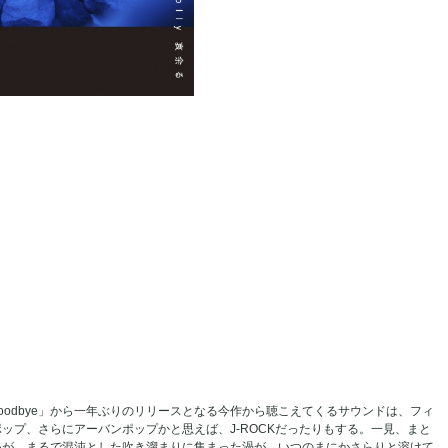
oodbye」から一年ぶりのリリースとなる今作から聴こえてくるサウンドは、フィ
ップ、さらにアーバンポップかと思えば、J-ROCKだったりもする。一見、まと
いが、まるで混沌とした吹き溜まりに集まった渦が、いつのまにかさらりと溶けて