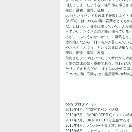
消えてしまったような、違和感を感じさ
焦燥、憂鬱、疲弊、孤独、、、
pollyというバンドを言葉で表現しよ
(Vo/Gu)にはこれらの暗い言葉がとて
だ。とはいえ、容姿は整っていて、人が
っていい。たくさんの才能が揃っているく
るが、「ふつうのせいかつ」に嫌気をさ
盾を抱えながら、日々もがき苦しんでいる
やたらと「ふつう」という言葉に過敏な
安堵、爽快、希望、友情、、、
前向きなテーマはいつだって時代から求め
と陽の対比の如く重要である。救われな
たりにできるのだが、 まずはpollyの
日々の生活に不満を抱く越雲龍馬の精神
polly プロフィール
2012年4月、宇都宮でバンド結成。
2013年7月、RADIO BERRY(エフエ
2014年7月、UK.PROJECTが主催す
2015年4月、メンバー全員上京。同月、Ban
2015年6月、ファースト・ミニアルバム「青、