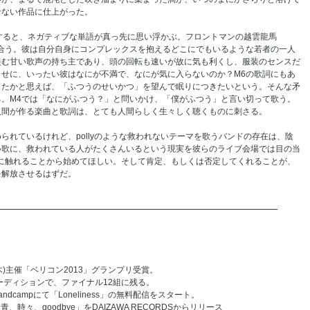
せない作品に仕上がった。
うとすると、ネガティブな単語が真っ先に思い浮かぶ。フロントマンの越雲龍馬
も似合う。彼は自分自身にコンプレックスを抱えるどこにでもいるような若者の一人
羨む甘い歌声の持ち主であり、頭の回転も速いが故に気も利くし、服装のセンスだ
せに、いったい彼はなにが不満で、なにが気に入らないのか？M6の歌詞にもあ
したかと思えば、「ふつうのせいかつ」を望んで眠りにつきたいという。そんな矛
。M4では「なにがふつう？」と問いかけ、「僕がふつう」と言い切って歌う。
人間が作る楽曲と歌詞は、とても人間らしく生々しく聴くものに刺さる。
られているけれど、pollyのような救われないテーマを歌うバンドの存在は、陰
い歌に、救われている人がたくさんいるという現実を彼らのライブ会場では目の当
音源に触れることから始めてほしい。そして肯定、もしくは否定してくれることが、
を解放させるはずだ。
ム栃木)主催「ベリコン2013」グランプリ受賞。
るオーディションで、ファイナル12組に残る。
dcampにて「Loneliness」の無料配信をスタート。
時々、goodbye」をDAIZAWA RECORDSからリリース