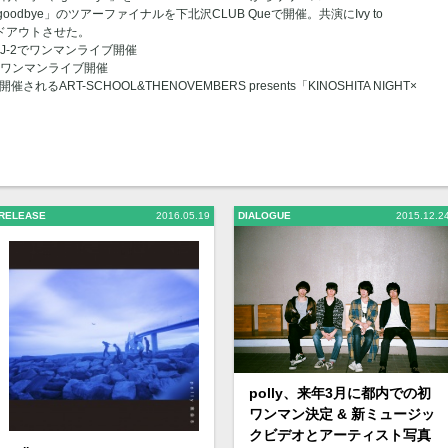
時々、goodbye」のツアーファイナルを下北沢CLUB Queで開催。共演にIvy to
ソールドアウトさせた。
宮 VJ-2でワンマンライブ開催
初のワンマンライブ開催
されるART-SCHOOL&THENOVEMBERS presents「KINOSHITA NIGHT×
RELEASE
2016.05.19
DIALOGUE
2015.12.2
polly、来年3月に都内での初
ワンマン決定 & 新ミュージッ
クビデオとアーティスト写真