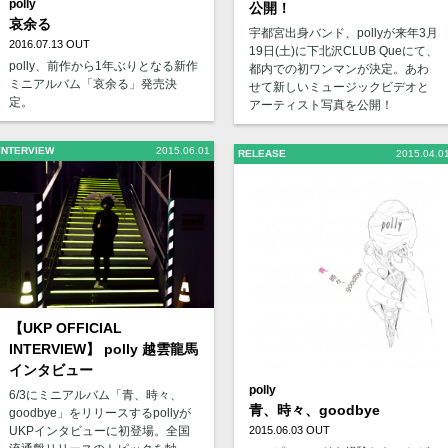
polly
公開！
哀余る
宇都宮出身バンド、pollyが来年3月
2016.07.13 OUT
19日(土)に下北沢CLUB Queにて、
polly、前作から1年ぶりとなる新作
都内での初ワンマンが決定。あわ
ミニアルバム「哀余る」発売決
せて新しいミュージックビデオと
定。
アーティスト写真を公開！
INTERVIEW
2015.06.01
RELEASE
2015.04.0
【UKP OFFICIAL
INTERVIEW】 polly 越雲龍馬
インタビュー
polly
6/3にミニアルバム「青、時々、
青、時々、goodbye
goodbye」をリリースするpollyが
UKPインタビューに初登場。全国
2015.06.03 OUT