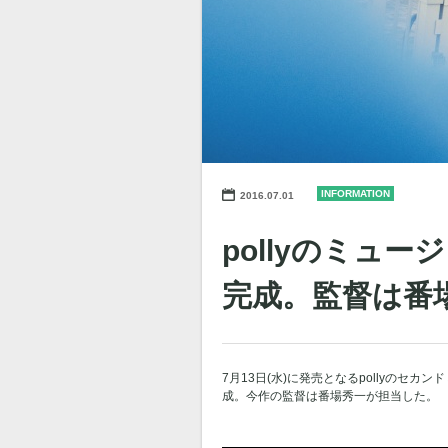
INFORMATION
2016.07.01
pollyのミュ
完成。監督は番
7月13日(水)に発売となるpollyの
成。今作の監督は番場秀一が担当した。