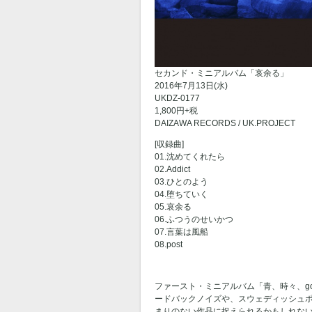
セカンド・ミニアルバム「哀余る」
2016年7月13日(水)
UKDZ-0177
1,800円+税
DAIZAWA RECORDS / UK.PROJECT
[収録曲]
01.沈めてくれたら
02.Addict
03.ひとのよう
04.堕ちていく
05.哀余る
06.ふつうのせいかつ
07.言葉は風船
08.post
ファースト・ミニアルバム「青、時々、g
ードバックノイズや、スウェディッシュポ
まりのない作品に捉えられるかもしれな