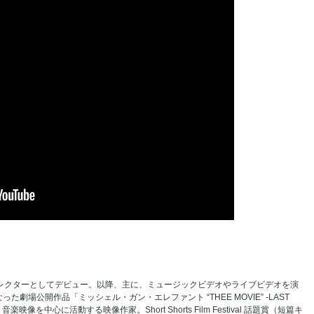
ィレクターとしてデビュー。以降、主に、ミュージックビデオやライブビデオを演
劇場公開作品「ミッシェル・ガン・エレファント “THEE MOVIE” -LAST
楽映像を中心に活動する映像作家。Short Shorts Film Festival 話題賞（短篇キ