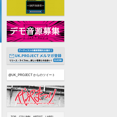
@UK_PROJECT からのツイート
TOP
COLUMN
ARTIST
LABEL