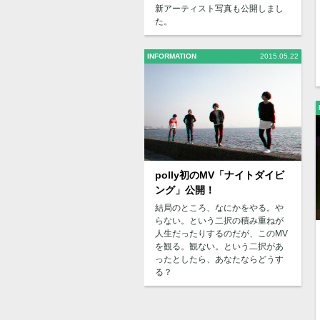
新アーティスト写真も公開しまし
た。
INFORMATION
2015.05.22
polly初のMV「ナイトダイビ
ング」公開！
結局のところ、なにかをやる。や
らない。という二択の積み重ねが
人生だったりするのだが、このMV
を観る。観ない。という二択があ
ったとしたら、あなたならどうす
る？