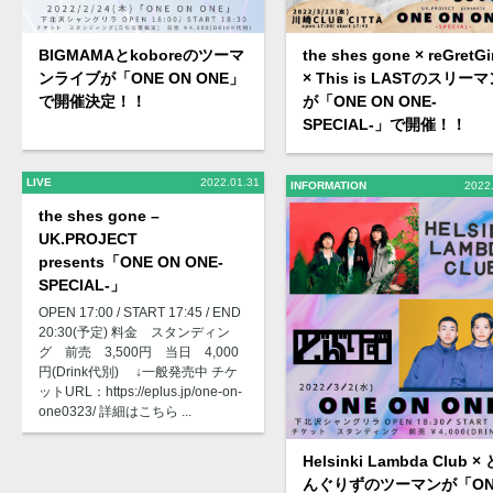
BIGMAMAとkoboreのツーマ
the shes gone × reGretGi
ンライブが「ONE ON ONE」
× This is LASTのスリー
で開催決定！！
が「ONE ON ONE-
SPECIAL-」で開催！！
LIVE
2022.01.31
INFORMATION
2022
the shes gone –
UK.PROJECT
presents「ONE ON ONE-
SPECIAL-」
OPEN 17:00 / START 17:45 / END
20:30(予定) 料金 スタンディン
グ 前売 3,500円 当日 4,000
円(Drink代別) ↓一般発売中 チケ
ットURL：https://eplus.jp/one-on-
one0323/ 詳細はこちら ...
Helsinki Lambda Club × 
んぐりずのツーマンが「ON