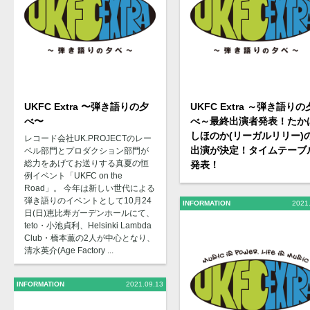
UKFC Extra 〜弾き語りの夕
UKFC Extra ～弾き語りの
べ〜
べ～最終出演者発表！たか
しほのか(リーガルリリー)
レコード会社UK.PROJECTのレー
出演が決定！タイムテーブ
ベル部門とプロダクション部門が
総力をあげてお送りする真夏の恒
発表！
例イベント「UKFC on the
Road」。 今年は新しい世代による
弾き語りのイベントとして10月24
INFORMATION
2021
日(日)恵比寿ガーデンホールにて、
teto・小池貞利、Helsinki Lambda
Club・橋本薫の2人が中心となり、
清水英介(Age Factory ...
INFORMATION
2021.09.13