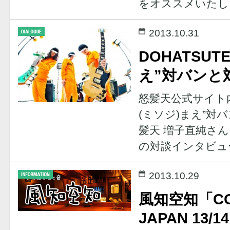
をオススメいたし
2013.10.31
DOHATSUT
え”対バンと
怒髪天公式サイト内「
(ミソジ)まえ”対
髪天 増子直純さんと
の対談インタビュ
2013.10.29
風知空知「CO
JAPAN 13