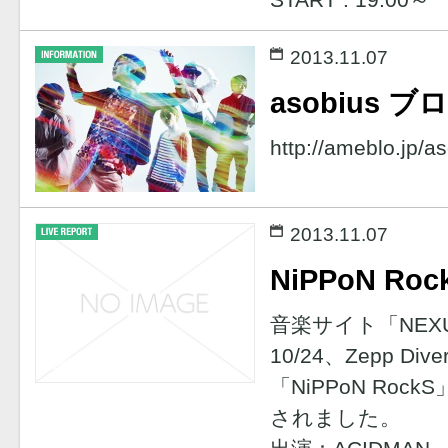
2013.11.07
asobius
http://ameblo.jp/a
2013.11.07
NiPPoN Roc
音楽サイト「NEXU
10/24、Zepp Di
「NiPPoN Ro
されました。