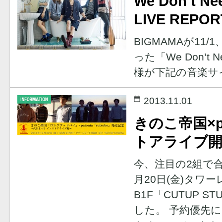
We Don’t Ne
LIVE REPOR
BIGMAMAが11/
った「We Don’t N
様が下記の音楽サ
2013.11.01
きのこ帝国×p
トアライブ開
今、注目の2組で
月20日(金)タワ
B1F「CUTUP 
した。 予約優先