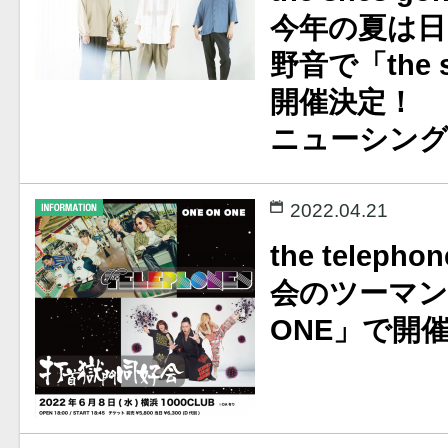
今年の夏は日
野音で「the s
開催決定！
ニューシング
2022.04.21
the telep
会のツーマンが
ONE」で開