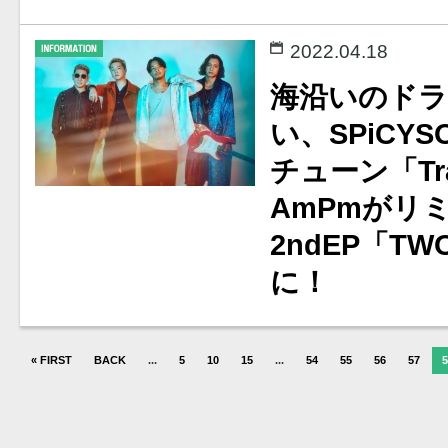
2022.04.18
海沿いのド
い、SPiCY
チューン「Tra
AmPmがリ
2ndEP「T
に！
« FIRST
BACK
...
5
10
15
...
54
55
56
57
5