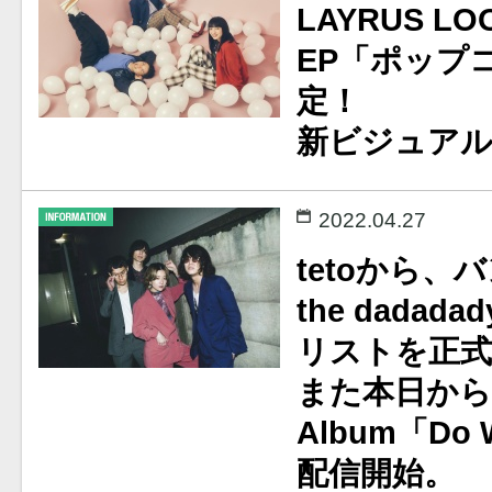
LAYRUS LOO
EP「ポップ
定！
新ビジュアル
2022.04.27
tetoから
the dada
リストを正式
また本日から1s
Album「Do 
配信開始。