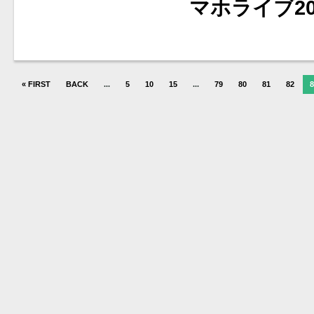
マホライブ2
« FIRST
BACK
...
5
10
15
...
79
80
81
82
8