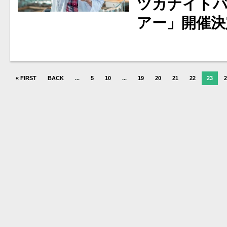
ツカナイト
アー」開催決
« FIRST
BACK
...
5
10
...
19
20
21
22
23
2