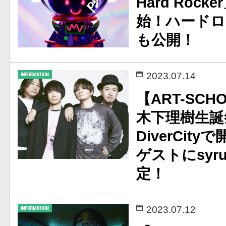
Hard Roc
始！ハードロック
も公開！
2023.07.14
【ART-SCH
木下理樹生誕祭を
DiverCity
ゲストにsyr
定！
2023.07.12