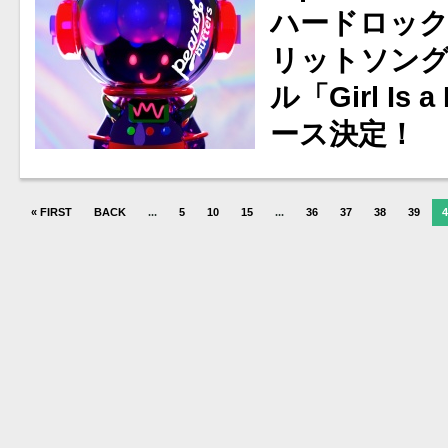
ハードロック
リットソング
ル「Girl Is 
ース決定！
« FIRST
BACK
...
5
10
15
...
36
37
38
39
4