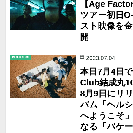
【Age Facto
ツアー初日O
スト映像を金
開
2023.07.04
本日7月4日でHe
Club結成丸1
8月9日にリ
バム「ヘル
へようこそ
なる「バケ