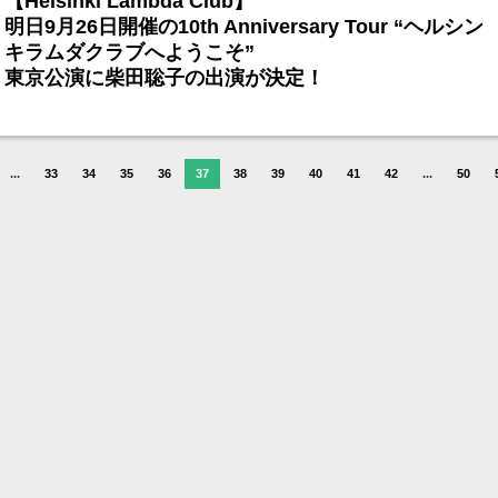
【Helsinki Lambda Club】
明日9月26日開催の10th Anniversary Tour “ヘルシン
キラムダクラブへようこそ”
東京公演に柴田聡子の出演が決定！
...
33
34
35
36
37
38
39
40
41
42
...
50