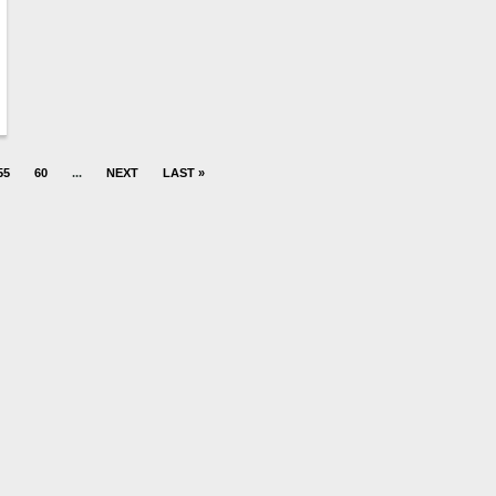
55
60
...
NEXT
LAST »