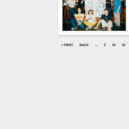
« FIRST
BACK
...
5
10
15