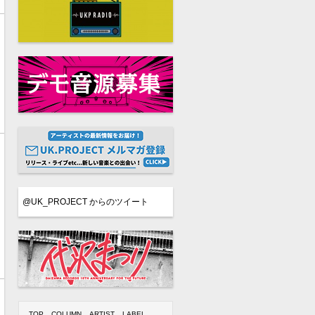
@UK_PROJECT からのツイート
TOP
COLUMN
ARTIST
LABEL