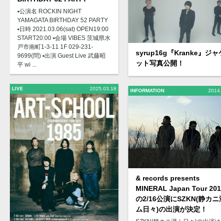
▪️公演名 ROCKIN NIGHT
YAMAGATA BIRTHDAY 52 PARTY
▪️日時 2021.03.06(sat) OPEN19:00
START20:00 ▪️会場 VIBES 茨城県水
戸市南町1-3-11 1F 029-231-
syrup16g『Kranke』ジャ
9699(問) ▪️出演 Guest Live 武藤昭
ット写真公開！
平 wi ...
LIVE
2025.03.18
INFORMATION
2014
& records presents
MINERAL Japan Tour 20
の2/16公演にSZKN(静カニ
ム日々)の出演が決定！