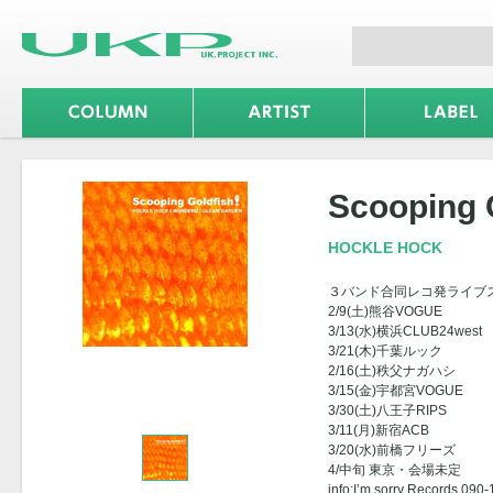
Scooping G
HOCKLE HOCK
３バンド合同レコ発ライブ
2/9(土)熊谷VOGUE
3/13(水)横浜CLUB24west
3/21(木)千葉ルック
2/16(土)秩父ナガハシ
3/15(金)宇都宮VOGUE
3/30(土)八王子RIPS
3/11(月)新宿ACB
3/20(水)前橋フリーズ
4/中旬 東京・会場未定
info:I’m sorry Records 0