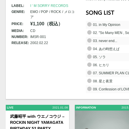
LABEL:
I ‘ M SORRY RECORDS
GENRE:
EMO
POP
ROCK
メロコ
ア
¥1,100（税込）
PRICE:
01. in My Opinion
MEDIA:
CD
02. "So Many MEN , S
NUMBER:
IMSR-001
03. never end...
RELEASE:
2002.02.22
04. あの時想えば
05. ソラ
06. ヒカリ
07. SUMMER PLAN C
08. 星と夜景
09. Confession of LOV
LIVE
2021.01.08
INFORMATION
2015
武藤昭平 with ウエノコウジ –
ROCKIN NIGHT YAMAGATA
BIRTHDAY 52 PARTY