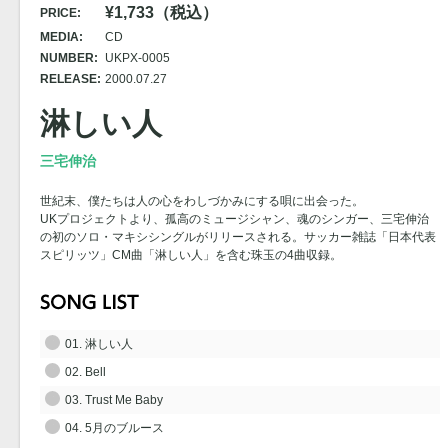
¥1,733（税込）
PRICE:
MEDIA:
CD
NUMBER:
UKPX-0005
RELEASE:
2000.07.27
淋しい人
三宅伸治
世紀末、僕たちは人の心をわしづかみにする唄に出会った。
UKプロジェクトより、孤高のミュージシャン、魂のシンガー、三宅伸治
の初のソロ・マキシシングルがリリースされる。サッカー雑誌「日本代表
スピリッツ」CM曲「淋しい人」を含む珠玉の4曲収録。
01. 淋しい人
02. Bell
03. Trust Me Baby
04. 5月のブルース