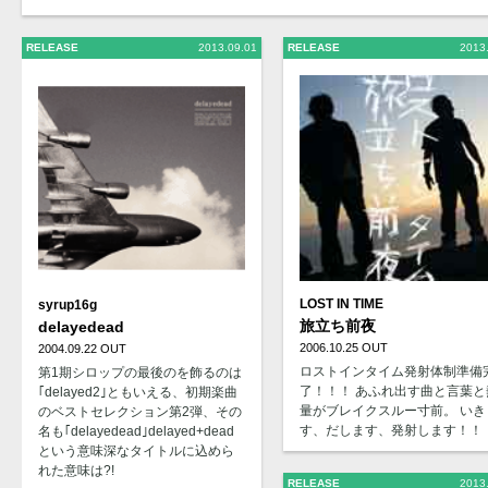
RELEASE
2013.09.01
RELEASE
2013
LOST IN TIME
syrup16g
旅立ち前夜
delayedead
2006.10.25 OUT
2004.09.22 OUT
ロストインタイム発射体制準備
第1期シロップの最後のを飾るのは
了！！！ あふれ出す曲と言葉と
｢delayed2｣ともいえる、初期楽曲
量がブレイクスルー寸前。 いき
のベストセレクション第2弾、その
す、だします、発射します！！
名も｢delayedead｣delayed+dead
という意味深なタイトルに込めら
れた意味は?!
RELEASE
2013