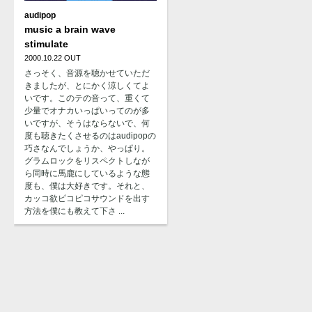
audipop
music a brain wave
stimulate
2000.10.22 OUT
さっそく、音源を聴かせていただ
きましたが、とにかく涼しくてよ
いです。このテの音って、重くて
少量でオナカいっぱいってのが多
いですが、そうはならないで、何
度も聴きたくさせるのはaudipopの
巧さなんでしょうか、やっぱり。
グラムロックをリスペクトしなが
ら同時に馬鹿にしているような態
度も、僕は大好きです。それと、
カッコ欲ピコピコサウンドを出す
方法を僕にも教えて下さ ...