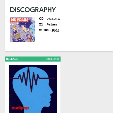
CD
2002.06.12
21・4stars
¥1,100（税込）
RELEASE
2013.09.01