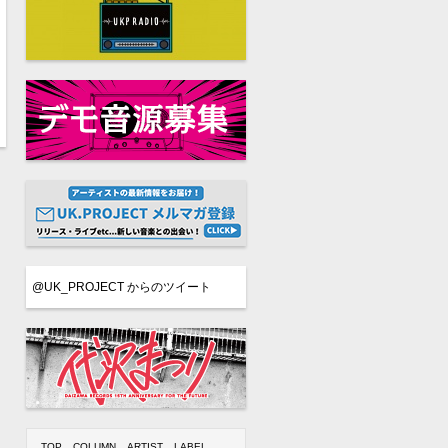
@UK_PROJECT からのツイート
TOP
COLUMN
ARTIST
LABEL