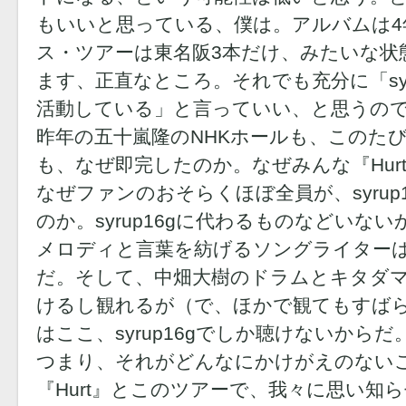
もいいと思っている、僕は。アルバムは4
ス・ツアーは東名阪3本だけ、みたいな状
ます、正直なところ。それでも充分に「syr
活動している」と言っていい、と思うの
昨年の五十嵐隆のNHKホールも、このたびのs
も、なぜ即完したのか。なぜみんな『Hur
なぜファンのおそらくほぼ全員が、syrup
のか。syrup16gに代わるものなどいな
メロディと言葉を紡げるソングライター
だ。そして、中畑大樹のドラムとキタダ
けるし観れるが（で、ほかで観てもすば
はここ、syrup16gでしか聴けないからだ
つまり、それがどんなにかけがえのない
『Hurt』とこのツアーで、我々に思い知