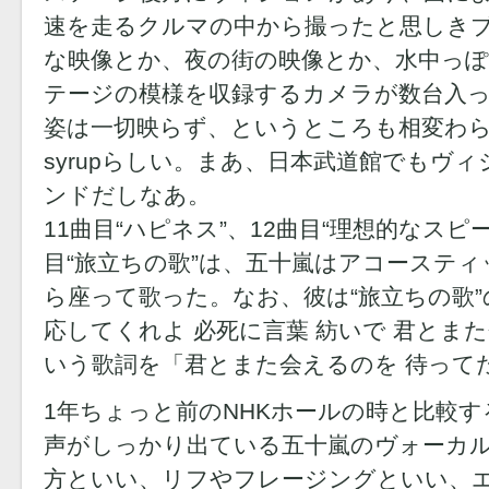
速を走るクルマの中から撮ったと思しき
な映像とか、夜の街の映像とか、水中っ
テージの模様を収録するカメラが数台入
姿は一切映らず、というところも相変わ
syrupらしい。まあ、日本武道館でもヴ
ンドだしなあ。
11曲目“ハピネス”、12曲目“理想的なスピ
目“旅立ちの歌”は、五十嵐はアコーステ
ら座って歌った。なお、彼は“旅立ちの歌”
応してくれよ 必死に言葉 紡いで 君とま
いう歌詞を「君とまた会えるのを 待って
1年ちょっと前のNHKホールの時と比較す
声がしっかり出ている五十嵐のヴォーカ
方といい、リフやフレージングといい、