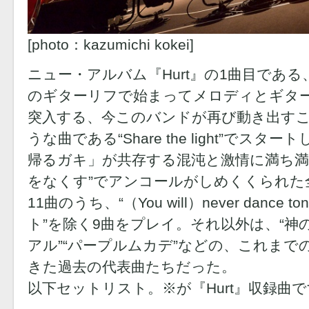
[photo：kazumichi kokei]
ニュー・アルバム『Hurt』の1曲目であ
のギターリフで始まってメロディとギタ
突入する、今このバンドが再び動き出す
うな曲である“Share the light”でス
帰るガキ」が共存する混沌と激情に満ち満
をなくす”でアンコールがしめくくられた全2
11曲のうち、“（You will）never dance 
ト”を除く9曲をプレイ。それ以外は、“神のカル
アル”“パープルムカデ”などの、これま
きた過去の代表曲たちだった。
以下セットリスト。※が『Hurt』収録曲