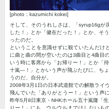
[photo：kazumichi kokei]
そして、そのうれしさは、「syrup16g
した！」とか「健在だった！」とか、そ
ったのだ。
ということを意識せずに観ていたんだけ
に曲と曲の間が空いたのは3曲目と4曲目
いう時に客席から「お帰りー！」とか「
十嵐―！」とかいう声が飛ぶたびに、ち
うのだ、自分が。
2008年3月1日の日本武道館での解散ラ
飛んでいた「ありがとうー！」という声
昨年5月8日東京・NHKホール五十嵐隆「
りー！」にも、ウルウルまではしないも