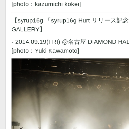
[photo：kazumichi kokei]
【syrup16g 「syrup16g Hurt リリ
GALLERY】
- 2014.09.19(FRI) @名古屋 DIAMOND HAL
[photo：Yuki Kawamoto]