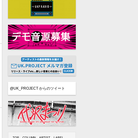
@UK_PROJECT からのツイート
TOP
COLUMN
ARTIST
LABEL