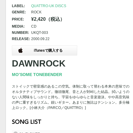
LABEL:
QUATTRO-UK DISCS
GENRE:
ROCK
¥2,420（税込）
PRICE:
MEDIA:
CD
NUMBER:
UKQT-003
RELEASE:
2000.09.22
iTunesで購入する
DAWNROCK
MO’SOME TONEBENDER
ストイックで密室感のあるこの空気。体制に取って替わる本来の意味での
オルタナティブサウンド。徹頭徹尾、音と人が対峠した結晶。拭いようの
ない人間味をしっかりと持ち、宇宙をゆらゆらと音楽遊泳。やや高音気味
の声に重すぎるリズム。鋭いギター。あまりに無比はテンション。多分極
上ロック。[小林大介（PARCO／QUATTRO）]