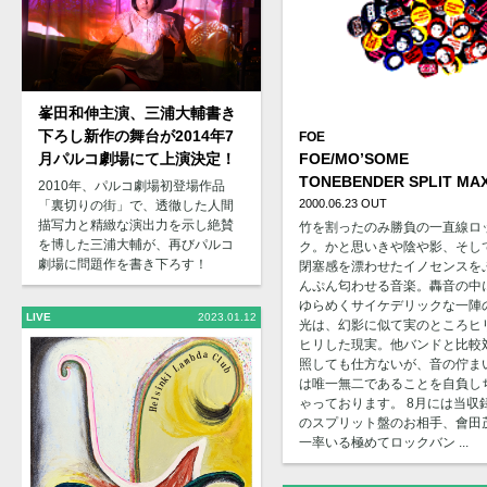
峯田和伸主演、三浦大輔書き
下ろし新作の舞台が2014年7
FOE
FOE/MO’SOME
月パルコ劇場にて上演決定！
TONEBENDER SPLIT MAX
2010年、パルコ劇場初登場作品
2000.06.23 OUT
「裏切りの街」で、透徹した人間
描写力と精緻な演出力を示し絶賛
竹を割ったのみ勝負の一直線ロ
を博した三浦大輔が、再びパルコ
ク。かと思いきや陰や影、そし
劇場に問題作を書き下ろす！
閉塞感を漂わせたイノセンスを
んぷん匂わせる音楽。轟音の中
ゆらめくサイケデリックな一陣
LIVE
2023.01.12
光は、幻影に似て実のところヒ
ヒリした現実。他バンドと比較
照しても仕方ないが、音の佇ま
は唯一無二であることを自負し
ゃっております。 8月には当収
のスプリット盤のお相手、會田
一率いる極めてロックバン ...