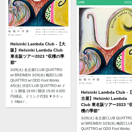
LIVE
2023
Helsinki Lambda Club -【大
阪】Helsinki Lambda Club
東名阪ツアー2023 “収穫の季
節”
3/28(火) 名古屋CLUB QUATTRO
w/ BREIMEN 3/29(水) 梅田CLUB
QUATTRO w/ ODD Foot Works
4/5(水) 渋谷CLUB QUATTRO w/ ド
ミコ 開場 18:00 / 開演 19:00 4,000
Helsinki Lambda Club -
円(税込、ドリンク代別) ▼チケッ
古屋】Helsinki Lambda
ト https:/ ...
Club 東名阪ツアー2023 “
穫の季節”
3/28(火) 名古屋CLUB QUATTR
w/ BREIMEN 3/29(水) 梅田CLU
QUATTRO w/ ODD Foot Works