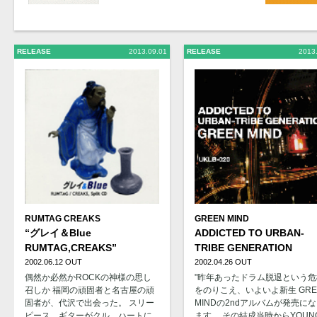
RELEASE
2013.09.01
RELEASE
2013
RUMTAG
CREAKS
GREEN MIND
“グレイ＆Blue
ADDICTED TO URBAN-
RUMTAG,CREAKS”
TRIBE GENERATION
2002.06.12 OUT
2002.04.26 OUT
偶然か必然かROCKの神様の思し
"昨年あったドラム脱退という危
召しか 福岡の頑固者と名古屋の頑
をのりこえ、いよいよ新生 GRE
固者が、代沢で出会った。 スリー
MINDの2ndアルバムが発売に
ピース、ギターがクル、ハートに
ます。 その結成当時からYOUN