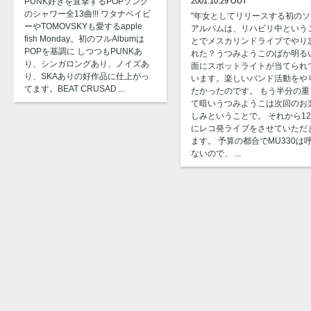
2001.10.29 OUT
PUNK好きを直撃するPOPソング
のシャワー全13曲!!! ワタナベイビ
"年女としてリリースする初のソ
ーやTOMOVSKYも愛するapple
アルバムは、リハビリ中という
fish Monday。初のフルAlbumは
とでメスカリンドライブでやり
POPを基調に しつつもPUNKあ
れた？うつみようこのばか明る
り、シンガロングあり、ノイズあ
面にスポットライトが当てられ
り、SKAありの好作品に仕上がっ
います。楽しいバンド活動をや
てます。BEAT CRUSAD ...
たかったのです。 もう半分の重
て暗いうつみようこは次回のお
しみということで。 それから1
にレコ発ライブをさせていただ
ます。 予算の都合でMU330は
ないので、 ...