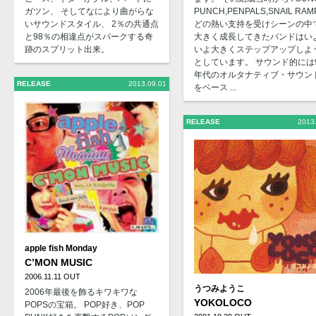
ガツン、 そしてなにより曲がらな
PUNCH,PENPALS,SNAIL RA
いサウンドスタイル、 2％の共通点
どの熱い支持を受けシーンの中
と98％の相違点がスパークする奇
大きく成長してきたバンドはい
跡のスプリット出来。
いよ大きくステップアップしよ
としています。 サウンド的には
年代のオルタナティブ・サウン
RELEASE
2013.09.01
をベース ...
RELEASE
2013
apple fish Monday
C’MON MUSIC
2006.11.11 OUT
うつみようこ
2006年最後を飾るキワキワな
YOKOLOCO
POPSの宝箱。 POP好き、POP