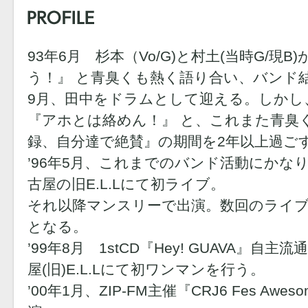
93年6月 杉本（Vo/G)と村土(当時G/現
う！』 と青臭くも熱く語り合い、バンド
9月、田中をドラムとして迎える。しかし
『アホとは絡めん！』 と、これまた青臭
録、自分達で絶賛』の期間を2年以上過ご
’96年5月、これまでのバンド活動にかな
古屋の旧E.L.Lにて初ライブ。
それ以降マンスリーで出演。数回のライ
となる。
’99年8月 1stCD『Hey! GUAVA』自
屋(旧)E.L.Lにて初ワンマンを行う。
’00年1月、ZIP-FM主催『CRJ6 Fes Awesom