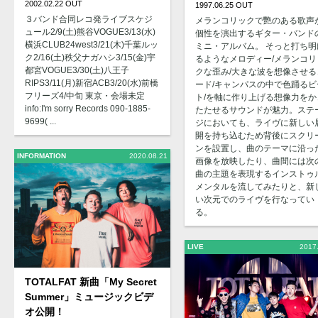
2002.02.22 OUT
1997.06.25 OUT
３バンド合同レコ発ライブスケジ
メランコリックで艷のある歌声
ュール2/9(土)熊谷VOGUE3/13(水)
個性を演出するギター・バンド
横浜CLUB24west3/21(木)千葉ルッ
ミニ・アルバム。 そっと打ち明
ク2/16(土)秩父ナガハシ3/15(金)宇
るようなメロディー/メランコリ
都宮VOGUE3/30(土)八王子
クな歪み/大きな波を想像させる
RIPS3/11(月)新宿ACB3/20(水)前橋
ード/キャンパスの中で色踊るビ
フリーズ4/中旬 東京・会場未定
ト/を軸に作り上げる想像力をか
info:I'm sorry Records 090-1885-
たたせるサウンドが魅力。ステ
9699( ...
ジにおいても、ライヴに新しい
開を持ち込むため背後にスクリ
ンを設置し、曲のテーマに沿っ
INFORMATION
2020.08.21
画像を放映したり、曲間には次
曲の主題を表現するインストゥ
メンタルを流してみたりと、新
い次元でのライヴを行なってい
る。
LIVE
2017
TOTALFAT 新曲「My Secret
Summer」ミュージックビデ
オ公開！