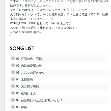
ですが、下北沢によくロックバンドのライブを観にきている人には是非お
勧めです。新鮮だと思います。
マガズロの音楽は、日本文学ロックとでも言いましょうか。
天才的なインパクトでいかにも感動を誘いそうな感じで迫ってきて、結果
本当に感動してしまうバンドです。
POPなLOVE SONGもあって、M-3等珠玉です。
あなたも他では絶対に味わえないマガズロ体験を！
～Oooit Records 瀬戸～
“
01. 紅茶の歌（宅録）
02. 自己偏愛家の歌
03. こんなの好きかな
04. 太郎爆発
05. 天才秀才馬鹿
06. 夜明けまえ
07. 商店街にいた人は何処いった？
08. 檸檬