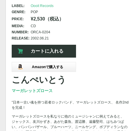
LABEL:
Oooit Records
GENRE:
POP
¥2,530（税込）
PRICE:
MEDIA:
CD
NUMBER:
ORCA-0204
RELEASE:
2002.06.21
カートに入れる
Amazonで購入する
こんぺいとう
マーガレットズロース
“日本一古い魂を持つ若者ロックバンド、マーガレットズロース、 名作2nd
を完成！
マーガレットズロースを私なりに他のミュージシャンに例えてみると、
ジャックス、友川かずき、あがた森魚、渡辺勝、遠藤堅司、はちみつぱ
い、バンバンバザール、ブルーハーツ、ニールヤング、ボブディランなの