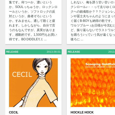
集です。何つーか、濃いという
しれない、俺を誘う甘い甘いロ
か、SOULっちゅうか、ロックンロ
クンロール♪・・って去りゆく
ールというか、ソフトロックの反
クへの鎮魂歌か？？？ジョンレ
対というか、曲者ぞろいという
ンや冨士夫ちゃんのようにまっ
か。すみません、通して聴くと疲
ぐ届くB-BOYも納得の歌です。 
れます。しかしながら、自分で言
ワルツブルー ♪お日様が今沈む
うのもなんですが、真実がありま
ど、振り返らないでラストワル
す、感動的です。1,500円もお買い
を踊ろう♪っていう気が遠くな
得です。BO DIDDLEY,ミ ...
後ろに ...
RELEASE
2013.09.01
RELEASE
2013
CECIL
HOCKLE HOCK