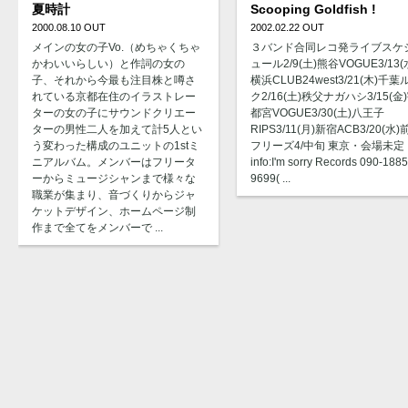
夏時計
Scooping Goldfish !
2000.08.10 OUT
2002.02.22 OUT
メインの女の子Vo.（めちゃくちゃ
３バンド合同レコ発ライブスケ
かわいいらしい）と作詞の女の
ュール2/9(土)熊谷VOGUE3/13(
子、それから今最も注目株と噂さ
横浜CLUB24west3/21(木)千葉
れている京都在住のイラストレー
ク2/16(土)秩父ナガハシ3/15(金
ターの女の子にサウンドクリエー
都宮VOGUE3/30(土)八王子
ターの男性二人を加えて計5人とい
RIPS3/11(月)新宿ACB3/20(水)
う変わった構成のユニットの1stミ
フリーズ4/中旬 東京・会場未定
ニアルバム。メンバーはフリータ
info:I'm sorry Records 090-1885
ーからミュージシャンまで様々な
9699( ...
職業が集まり、音づくりからジャ
ケットデザイン、ホームページ制
作まで全てをメンバーで ...